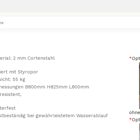
erial: 2 mm Cortenstahl
*
Opt
liert mit Styropor
icht: 55 kg
messungen B800mm H825mm L800mm
resistent,
terfest
ohne
stbeständig bei gewährleistetem Wasserablauf
*
Opt