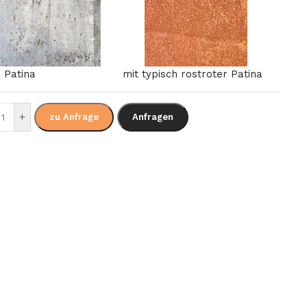
 Patina
mit typisch rostroter Patina
+
zu Anfrage
Anfragen