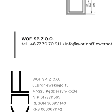
WOF SP. Z O.O.
ul.Broniewskiego 15,
47-225 Kędzierzyn-Koźle
NIP 6172211565
REGON 366951140
KRS 0000671142