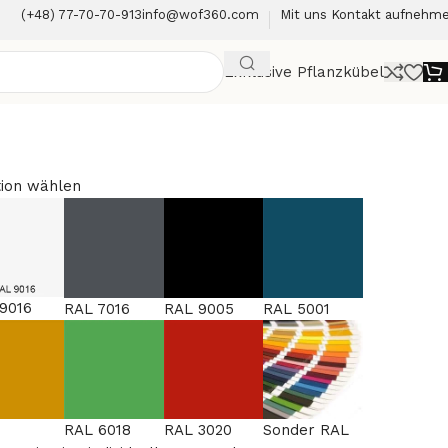
(+48) 77-70-70-913
info@wof360.com
Mit uns Kontakt aufnehm
Exklusive Pflanzkübel
ion wählen
9016
RAL 7016
RAL 9005
RAL 5001
RAL 6018
RAL 3020
Sonder RAL