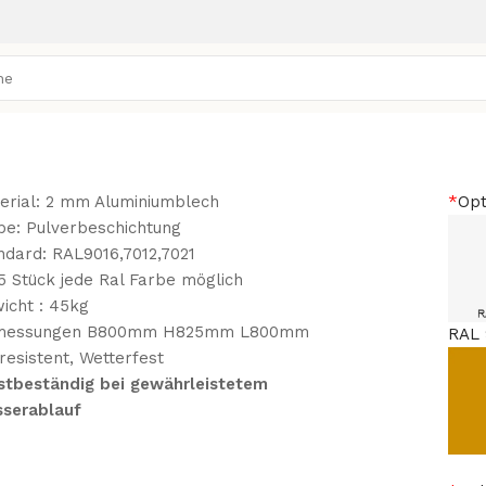
erial: 2 mm Aluminiumblech
*
Opt
be: Pulverbeschichtung
ndard: RAL9016,7012,7021
5 Stück jede Ral Farbe möglich
icht : 45kg
messungen B800mm H825mm L800mm
RAL 
resistent, Wetterfest
stbeständig bei gewährleistetem
serablauf