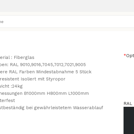
*
Opt
erial : Fiberglas
ben: RAL 9010,9016,7045,7012,7021,9005
ere RAL Farben Mindestabnahme 5 Stück
resistent Isoliert mit Styropor
icht :24kg
messungen B1000mm H800mm L1000mm
terfest
RAL 
stbeständig bei gewährleistetem Wasserablauf