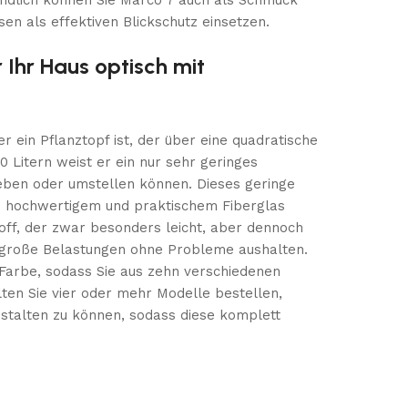
ändlich können Sie Marco 7 auch als Schmuck
en als effektiven Blickschutz einsetzen.
 Ihr Haus optisch mit
r ein Pflanztopf ist, der über eine quadratische
0 Litern weist er ein nur sehr geringes
ieben oder umstellen können. Dieses geringe
us hochwertigem und praktischem Fiberglas
toff, der zwar besonders leicht, aber dennoch
 große Belastungen ohne Probleme aushalten.
 Farbe, sodass Sie aus zehn verschiedenen
ten Sie vier oder mehr Modelle bestellen,
gestalten zu können, sodass diese komplett