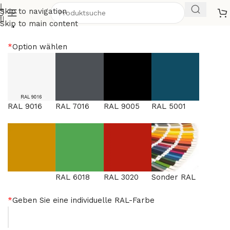
Skip to navigation
Apollo 24
Skip to main content
*
Option wählen
RAL 9016
RAL 7016
RAL 9005
RAL 5001
RAL 6018
RAL 3020
Sonder RAL
*
Geben Sie eine individuelle RAL-Farbe